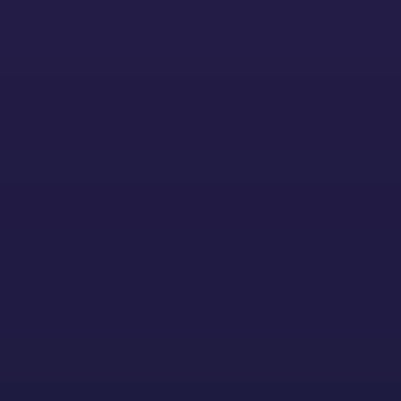
5G通信
高速网络技术，推动通信和互联网革新