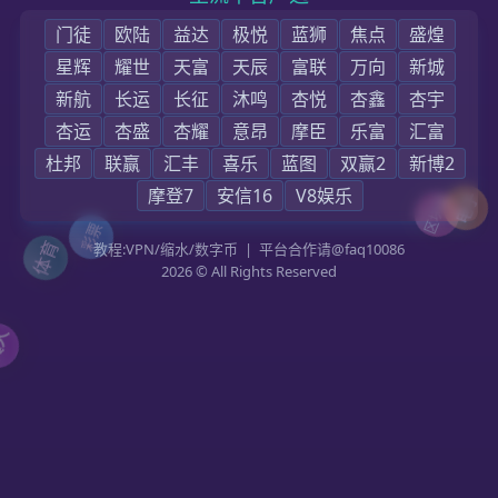
首页
企业介绍
新闻动态